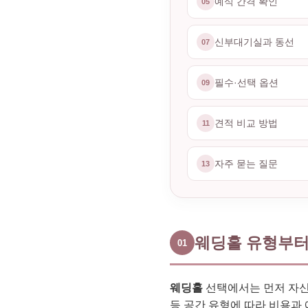
예식 간격 확인
05
신부대기실과 동선
07
필수·선택 옵션
09
견적 비교 방법
11
자주 묻는 질문
13
웨딩홀 유형부터
01
웨딩홀
선택에서는 먼저 자신
등 공간 유형에 따라 비용과 